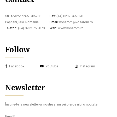
Str. Abator nr.65, 705200
Fax:
(+4) 0232.765.070
Pașcani, Iași, România
Email:
kosarom@kosarom.ro
Telefon:
(+4) 0232.765.070
Web:
www.kosarom.ro
Follow
Facebook
Youtube
Instagram
Newsletter
Înscrie-te la newsletter-ul nostru și nu vei pierde nici o noutate.
Email*