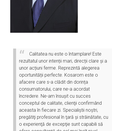
Calitatea nu este o întamplare! Este
rezultatul unor intenții mari, direcții clare și a
unor acțiuni ferme. Reprezintă alegerea
oportunității perfecte. Kosarom este o
afacere care s-a clădit din dorința
consumatorului, care ne-a acordat
încredere. Ne-am însuşit cu succes
conceptul de calitate, clienţii confirmând
aceasta în fiecare zi. Specialiştii noştri,
pregătiţi profesional în ţară şi străinătate, cu
o experienţă de excepţie sunt capabili să