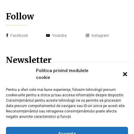
Follow
Facebook
Youtube
Instagram
Newsletter
Politica privind modulele
cookie
Înscrie-te la newsletter-ul nostru și nu vei pierde nici o noutate.
Pentru a oferi cele mai bune experiențe, folosim tehnologii precum
Email*
cookie-urile pentru a stoca și/sau accesa informațiile despre dispozitiv.
Consimțământul pentru aceste tehnologii ne va permite să procesăm
date precum comportamentul de navigare sau ID-uri unice pe acest site.
Neconsimțământul sau retragerea consimțământului poate afecta
negativ anumite caracteristici și funcții.
Accepta