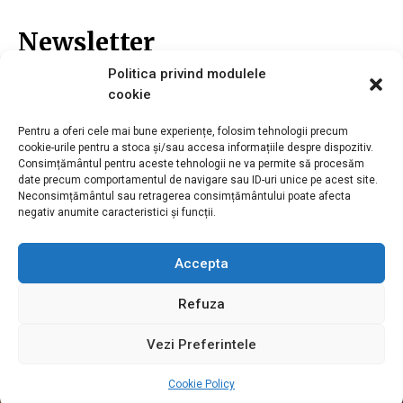
Newsletter
Politica privind modulele
cookie
Înscrie-te la newsletter-ul nostru și nu vei pierde nici o noutate.
Pentru a oferi cele mai bune experiențe, folosim tehnologii precum
Email*
cookie-urile pentru a stoca și/sau accesa informațiile despre dispozitiv.
Consimțământul pentru aceste tehnologii ne va permite să procesăm
date precum comportamentul de navigare sau ID-uri unice pe acest site.
Neconsimțământul sau retragerea consimțământului poate afecta
negativ anumite caracteristici și funcții.
Accepta
Refuza
Vezi Preferintele
Cookie Policy
© 2026 Kosarom. Toate drepturile rezervate.