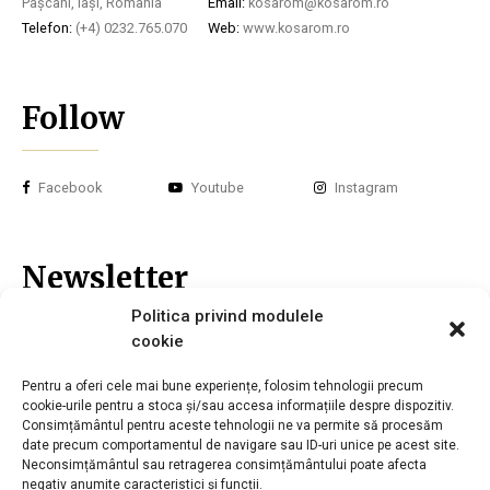
Pașcani, Iași, România
Email:
kosarom@kosarom.ro
Telefon:
(+4) 0232.765.070
Web:
www.kosarom.ro
Follow
Facebook
Youtube
Instagram
Newsletter
Politica privind modulele
cookie
Înscrie-te la newsletter-ul nostru și nu vei pierde nici o noutate.
Pentru a oferi cele mai bune experiențe, folosim tehnologii precum
Email*
cookie-urile pentru a stoca și/sau accesa informațiile despre dispozitiv.
Consimțământul pentru aceste tehnologii ne va permite să procesăm
date precum comportamentul de navigare sau ID-uri unice pe acest site.
Neconsimțământul sau retragerea consimțământului poate afecta
negativ anumite caracteristici și funcții.